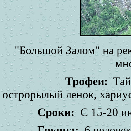
"Большой Залом" на рек
мно
Трофеи:
Та
острорылый ленок, хариус
Сроки:
С 15-20 и
Группа:
6 человек