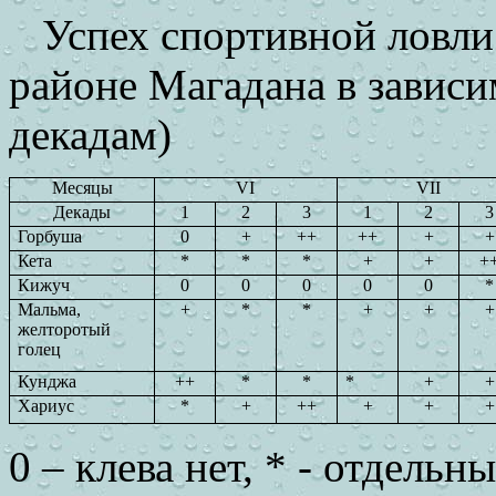
Успех спортивной ловли
районе Магадана в зависи
декадам)
Месяцы
VI
VII
Декады
1
2
3
1
2
3
Горбуша
0
+
++
++
+
+
Кета
*
*
*
+
+
+
Кижуч
0
0
0
0
0
*
Мальма,
+
*
*
+
+
+
желторотый
голец
Кунджа
++
*
*
*
+
+
Хариус
*
+
++
+
+
+
0 –
клева нет, * - отдельн