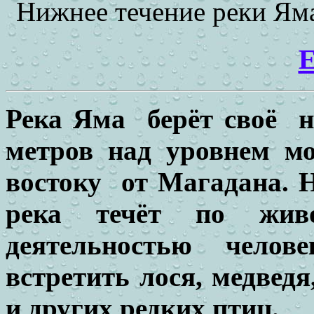
Нижнее течение реки Яма
E
Река Яма берёт своё н
метров над уровнем м
востоку от Магадана. 
река течёт по жив
деятельностью челов
встретить лося, медведя
и других редких птиц.