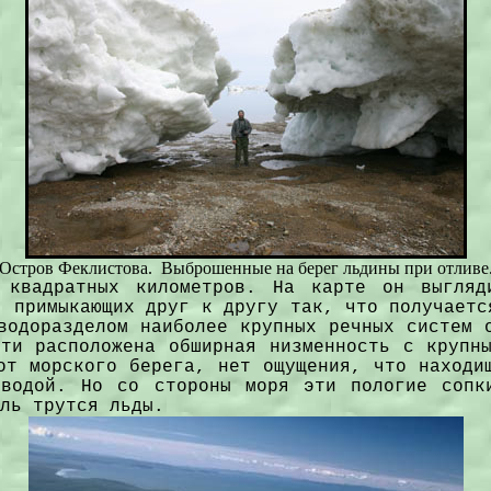
Остров Феклистова. Выброшенные на берег льдины при отливе
 квадратных километров. На карте он выгля
, примыкающих друг к другу так, что получает
водоразделом наиболее крупных речных систем 
ти расположена обширная низменность с крупн
от морского берега, нет ощущения, что находи
водой. Но со стороны моря эти пологие сопк
ль трутся льды.