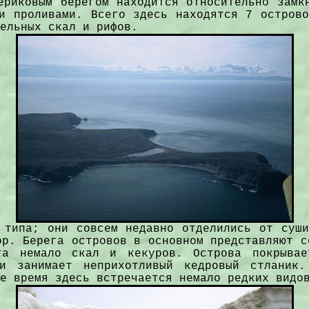
ериковым берегом находится относительно замк
и проливами. Всего здесь находятся 7 остров
ельных скал и рифов.
 типа; они совсем недавно отделились от суш
ор. Берега островов в основном представляют с
а немало скал и кекуров. Острова покрывае
и занимает неприхотливый кедровый стланик
е время здесь встречается немало редких видо