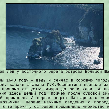
ов Лев у восточного берега острова Большой Ш
ом 1640 году – ведь и сейчас в хорошую погод
ей, казаки атамана И.Ю.Москвитина назвали и
й проплыл от устья Амура до реки Ульи. А по
жил здесь целый год, причем после суровой зи
ой промысел. А первые карты Шантарского мор
.Козьмина. Первые научные сведения о природ
В то время у островов промышляло множество 