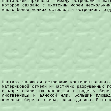
Шантарский архипелаг. Между островами и мат
которое связано с Охотским морем нескольким
много более мелких островов и островков, отд
Шантары являются островами континентального
материковой отмели и частично разрушенных г
в море скалистых мысов, а в воде у берег
лиственницы и аянской ели, большие площад
каменная береза, осина, ольха да ива. В то ж