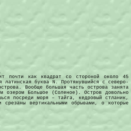
.
дит почти как квадрат со стороной около 45
ся латинская буква
N
.
Протянувшийся с северо-
острова. Вообще большая часть острова занята
ым озером Большое (Соленое). Остров довольно
шься посреди моря – тайга, кедровый стланик,
и срезаны вертикальными обрывами, о которые