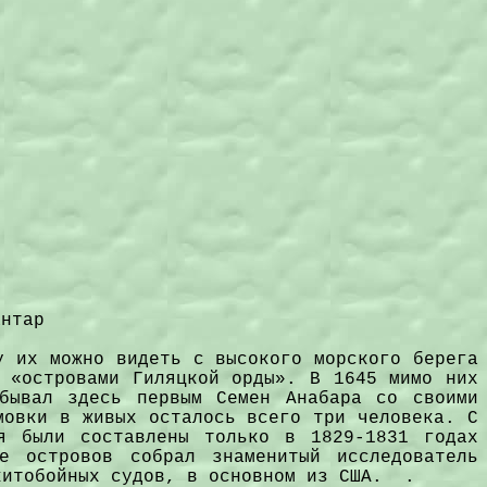
антар
у их можно видеть с высокого морского берега
з «островами Гиляцкой орды». В 1645 мимо них
бывал здесь первым Семен Анабара со своими
мовки в живых осталось всего три человека. С
я были составлены только в 1829-1831 годах
е островов собрал знаменитый исследователь
китобойных судов, в основном из США. .